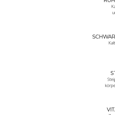
RUH
Ka
u
SCHWAR
Kal
S
Stei
körpe
VI