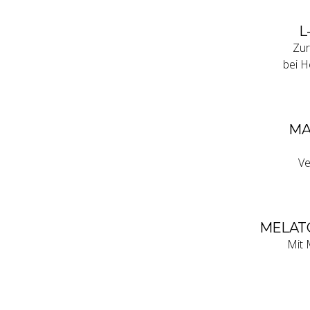
L
Zur
bei H
MA
Ve
MELATO
Mit 