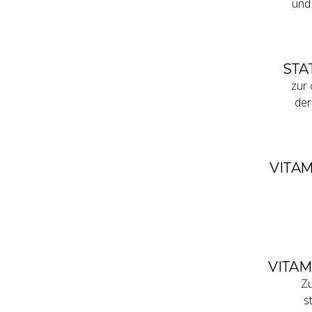
und
STA
zur 
der
VITAM
VITAM
Zu
s