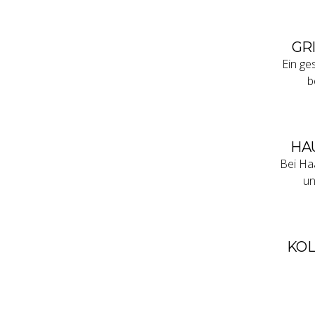
GR
Ein ge
b
HA
Bei Ha
un
KO