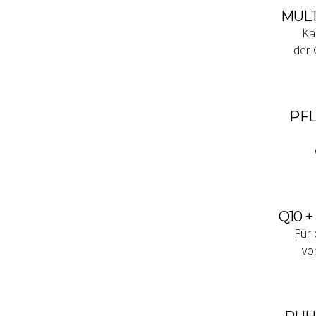
MULT
Ka
der 
PFL
Q10 
Für 
vo