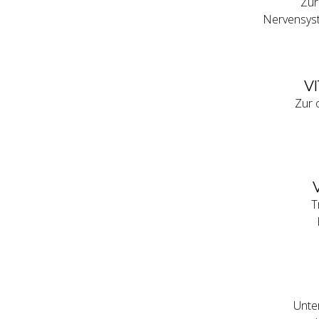
Zur
Nervensyst
V
Zur 
T
Unte