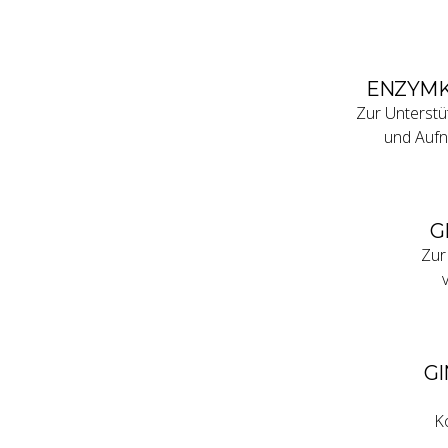
ENZYM
Zur Unterstü
und Auf
G
Zur
G
K