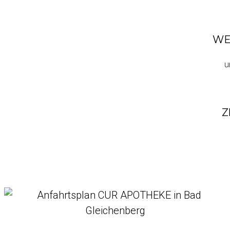
WE
u
Z