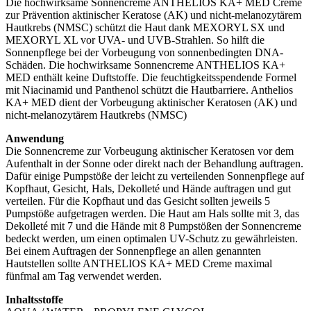
Die hochwirksame Sonnencreme ANTHELIOS KA+ MED Creme
zur Prävention aktinischer Keratose (AK) und nicht-melanozytärem
Hautkrebs (NMSC) schützt die Haut dank MEXORYL SX und
MEXORYL XL vor UVA- und UVB-Strahlen. So hilft die
Sonnenpflege bei der Vorbeugung von sonnenbedingten DNA-
Schäden. Die hochwirksame Sonnencreme ANTHELIOS KA+
MED enthält keine Duftstoffe. Die feuchtigkeitsspendende Formel
mit Niacinamid und Panthenol schützt die Hautbarriere. Anthelios
KA+ MED dient der Vorbeugung aktinischer Keratosen (AK) und
nicht-melanozytärem Hautkrebs (NMSC)
Anwendung
Die Sonnencreme zur Vorbeugung aktinischer Keratosen vor dem
Aufenthalt in der Sonne oder direkt nach der Behandlung auftragen.
Dafür einige Pumpstöße der leicht zu verteilenden Sonnenpflege auf
Kopfhaut, Gesicht, Hals, Dekolleté und Hände auftragen und gut
verteilen. Für die Kopfhaut und das Gesicht sollten jeweils 5
Pumpstöße aufgetragen werden. Die Haut am Hals sollte mit 3, das
Dekolleté mit 7 und die Hände mit 8 Pumpstößen der Sonnencreme
bedeckt werden, um einen optimalen UV-Schutz zu gewährleisten.
Bei einem Auftragen der Sonnenpflege an allen genannten
Hautstellen sollte ANTHELIOS KA+ MED Creme maximal
fünfmal am Tag verwendet werden.
Inhaltsstoffe