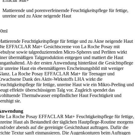
Effaclar Mat+
Mattierende und porenverfeinernde Feuchtigkeitspflege für fettige,
unreine und zu Akne neigende Haut
40ml
attierende Feuchtigkeitspflege für fettige und zu Akne neigende Haut
Die EFFACLAR Mat+ Gesichtscreme von La Roche Posay mit
ebulyse sowie talgreduzierenden Micro-Spheres und Perliten wirkt
iner übermäßigen Talgproduktion entgegen und mattiert die Haut
anganhaltend. Ab der ersten Anwendung hinterlässt die Gesichtspflege
ür unreine Haut ein ebenmäßigeres Erscheinungsbild mit weniger
Glanz. La Roche Posay EFFACLAR Mat+ für Teenager und
rwachsene Dank des Aktiv-Wirkstoffs LHA wirkt die
euchtigkeitspflege für fettige, unreine Haut wie ein Mikro-Peeling und
eugt effektiv überschüssigem Talg vor. Zugleich spendet das
ohltuende Thermalwasser empfindlicher Haut Feuchtigkeit und
eruhigt sie.
Anwendung
ie La Roche Posay EFFACLAR Mat+ Feuchtigkeitspflege für fettige,
nreine Haut als Bestandteil der täglichen Hautpflege-Routine morgens
nd/oder abends auf die gereinigte Gesichtshaut auftragen. Dafür die
eichte Textur sanft einmassieren. Die Augenkonturen beim Auftragen