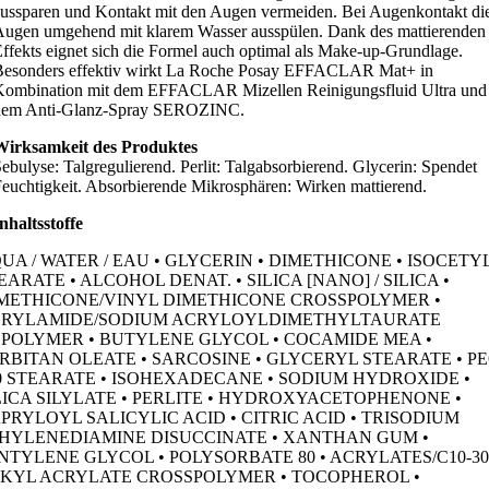
ussparen und Kontakt mit den Augen vermeiden. Bei Augenkontakt di
ugen umgehend mit klarem Wasser ausspülen. Dank des mattierenden
ffekts eignet sich die Formel auch optimal als Make-up-Grundlage.
Besonders effektiv wirkt La Roche Posay EFFACLAR Mat+ in
Kombination mit dem EFFACLAR Mizellen Reinigungsfluid Ultra und
dem Anti-Glanz-Spray SEROZINC.
Wirksamkeit des Produktes
ebulyse: Talgregulierend. Perlit: Talgabsorbierend. Glycerin: Spendet
euchtigkeit. Absorbierende Mikrosphären: Wirken mattierend.
nhaltsstoffe
UA / WATER / EAU • GLYCERIN • DIMETHICONE • ISOCETY
EARATE • ALCOHOL DENAT. • SILICA [NANO] / SILICA •
METHICONE/VINYL DIMETHICONE CROSSPOLYMER •
RYLAMIDE/SODIUM ACRYLOYLDIMETHYLTAURATE
POLYMER • BUTYLENE GLYCOL • COCAMIDE MEA •
RBITAN OLEATE • SARCOSINE • GLYCERYL STEARATE • PE
0 STEARATE • ISOHEXADECANE • SODIUM HYDROXIDE •
LICA SILYLATE • PERLITE • HYDROXYACETOPHENONE •
PRYLOYL SALICYLIC ACID • CITRIC ACID • TRISODIUM
HYLENEDIAMINE DISUCCINATE • XANTHAN GUM •
NTYLENE GLYCOL • POLYSORBATE 80 • ACRYLATES/C10-30
KYL ACRYLATE CROSSPOLYMER • TOCOPHEROL •