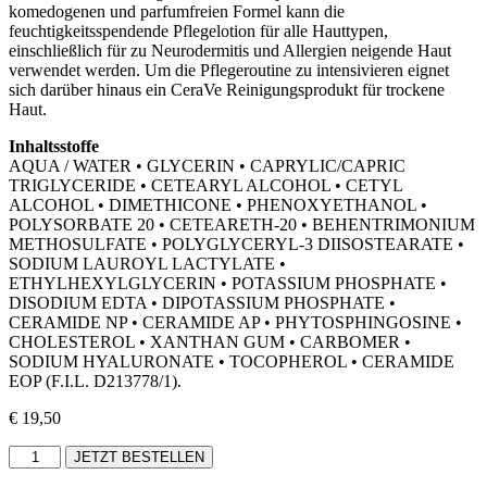
komedogenen und parfumfreien Formel kann die
feuchtigkeitsspendende Pflegelotion für alle Hauttypen,
einschließlich für zu Neurodermitis und Allergien neigende Haut
verwendet werden. Um die Pflegeroutine zu intensivieren eignet
sich darüber hinaus ein CeraVe Reinigungsprodukt für trockene
Haut.
Inhaltsstoffe
AQUA / WATER • GLYCERIN • CAPRYLIC/CAPRIC
TRIGLYCERIDE • CETEARYL ALCOHOL • CETYL
ALCOHOL • DIMETHICONE • PHENOXYETHANOL •
POLYSORBATE 20 • CETEARETH-20 • BEHENTRIMONIUM
METHOSULFATE • POLYGLYCERYL-3 DIISOSTEARATE •
SODIUM LAUROYL LACTYLATE •
ETHYLHEXYLGLYCERIN • POTASSIUM PHOSPHATE •
DISODIUM EDTA • DIPOTASSIUM PHOSPHATE •
CERAMIDE NP • CERAMIDE AP • PHYTOSPHINGOSINE •
CHOLESTEROL • XANTHAN GUM • CARBOMER •
SODIUM HYALURONATE • TOCOPHEROL • CERAMIDE
EOP (F.I.L. D213778/1).
€
19,50
JETZT BESTELLEN