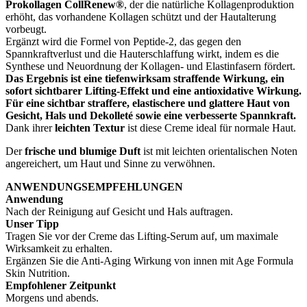
Prokollagen CollRenew®
, der die natürliche Kollagenproduktion
erhöht, das vorhandene Kollagen schützt und der Hautalterung
vorbeugt.
Ergänzt wird die Formel von Peptide-2, das gegen den
Spannkraftverlust und die Hauterschlaffung wirkt, indem es die
Synthese und Neuordnung der Kollagen- und Elastinfasern fördert.
Das Ergebnis ist eine tiefenwirksam straffende Wirkung, ein
sofort sichtbarer Lifting-Effekt und eine antioxidative Wirkung.
Für eine sichtbar straffere, elastischere und glattere Haut von
Gesicht, Hals und Dekolleté sowie eine verbesserte Spannkraft.
Dank ihrer
leichten Textur
ist diese Creme ideal für normale Haut.
Der
frische und blumige Duft
ist mit leichten orientalischen Noten
angereichert, um Haut und Sinne zu verwöhnen.
ANWENDUNGSEMPFEHLUNGEN
Anwendung
Nach der Reinigung auf Gesicht und Hals auftragen.
Unser Tipp
Tragen Sie vor der Creme das Lifting-Serum auf, um maximale
Wirksamkeit zu erhalten.
Ergänzen Sie die Anti-Aging Wirkung von innen mit Age Formula
Skin Nutrition.
Empfohlener Zeitpunkt
Morgens und abends.