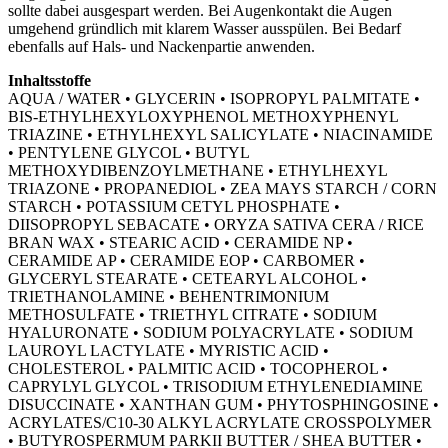
sollte dabei ausgespart werden. Bei Augenkontakt die Augen
umgehend gründlich mit klarem Wasser ausspülen. Bei Bedarf
ebenfalls auf Hals- und Nackenpartie anwenden.
Inhaltsstoffe
AQUA / WATER • GLYCERIN • ISOPROPYL PALMITATE •
BIS-ETHYLHEXYLOXYPHENOL METHOXYPHENYL
TRIAZINE • ETHYLHEXYL SALICYLATE • NIACINAMIDE
• PENTYLENE GLYCOL • BUTYL
METHOXYDIBENZOYLMETHANE • ETHYLHEXYL
TRIAZONE • PROPANEDIOL • ZEA MAYS STARCH / CORN
STARCH • POTASSIUM CETYL PHOSPHATE •
DIISOPROPYL SEBACATE • ORYZA SATIVA CERA / RICE
BRAN WAX • STEARIC ACID • CERAMIDE NP •
CERAMIDE AP • CERAMIDE EOP • CARBOMER •
GLYCERYL STEARATE • CETEARYL ALCOHOL •
TRIETHANOLAMINE • BEHENTRIMONIUM
METHOSULFATE • TRIETHYL CITRATE • SODIUM
HYALURONATE • SODIUM POLYACRYLATE • SODIUM
LAUROYL LACTYLATE • MYRISTIC ACID •
CHOLESTEROL • PALMITIC ACID • TOCOPHEROL •
CAPRYLYL GLYCOL • TRISODIUM ETHYLENEDIAMINE
DISUCCINATE • XANTHAN GUM • PHYTOSPHINGOSINE •
ACRYLATES/C10-30 ALKYL ACRYLATE CROSSPOLYMER
• BUTYROSPERMUM PARKII BUTTER / SHEA BUTTER •