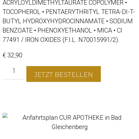
ACRYLOYLDIMETHYLTAURATE COPOLYMER •
TOCOPHEROL • PENTAERYTHRITYL TETRA-DI-T-
BUTYL HYDROXYHYDROCINNAMATE • SODIUM
BENZOATE • PHENOXYETHANOL • MICA • CI
77491 / IRON OXIDES (F.I.L. N70015991/2).
€
32,90
JETZT BESTELLEN