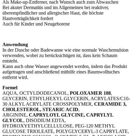
Als Make-up-Entferner, nach Wunsch auch zum Abwaschen
Bei akuter Dermatitis und im Allgemeinen bei reaktiver,
überempfindlicher und allergischer Haut, die höchste
Hautverträglichkeit fordert
Auch für Kinder und Neugeborene
Anwendung
In der Dusche oder Badewanne wie eine normale Waschemulsion
verwenden, wobei zu berücksichtigen ist, dass kein Schaum
entsteht.
Kann auch ohne Wasser angewendet werden, indem das Produkt
aufgetragen und anschließend mithilfe eines Baumwolltuches
entfernt wird.
Formel
AQUA, OCTYLDODECANOL,
POLOXAMER 188
,
GLYCERIN, ETHYLHEXYL GLYCERIN, ACRYLATES/C10-
30 ALKYL ACRYLATE CROSSPOLYMER,
CERAMIDE 3,
CHOLESTEROL, STEARIC ACID
,
ARGININE,
CAPRYLOYL GLYCINE, CAPRYLYL
GLYCOL
, DISODIUM EDTA,
HYDROXYETHYLCELLULOSE, PEG-120 METHYL
GLUCOSE TRIOLEATE, POLYGLYCERYL-3 CAPRYLATE,